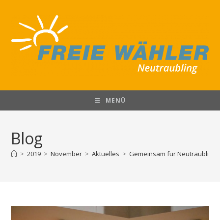
Zum
Inhalt
springen
MENÜ
Blog
>
2019
>
November
>
Aktuelles
>
Gemeinsam für Neutraubling: 