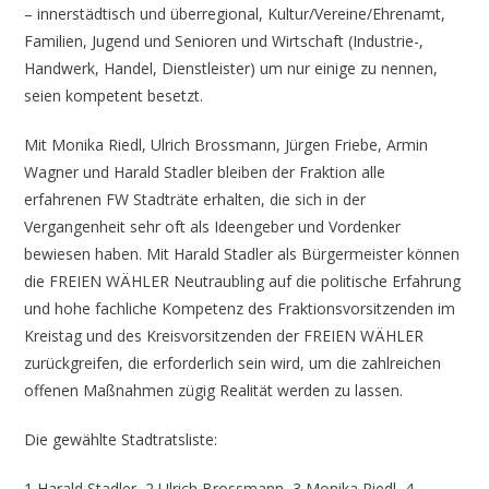
– innerstädtisch und überregional, Kultur/Vereine/Ehrenamt,
Familien, Jugend und Senioren und Wirtschaft (Industrie-,
Handwerk, Handel, Dienstleister) um nur einige zu nennen,
seien kompetent besetzt.
Mit Monika Riedl, Ulrich Brossmann, Jürgen Friebe, Armin
Wagner und Harald Stadler bleiben der Fraktion alle
erfahrenen FW Stadträte erhalten, die sich in der
Vergangenheit sehr oft als Ideengeber und Vordenker
bewiesen haben. Mit Harald Stadler als Bürgermeister können
die FREIEN WÄHLER Neutraubling auf die politische Erfahrung
und hohe fachliche Kompetenz des Fraktionsvorsitzenden im
Kreistag und des Kreisvorsitzenden der FREIEN WÄHLER
zurückgreifen, die erforderlich sein wird, um die zahlreichen
offenen Maßnahmen zügig Realität werden zu lassen.
Die gewählte Stadtratsliste:
1 Harald Stadler, 2 Ulrich Brossmann, 3 Monika Riedl, 4