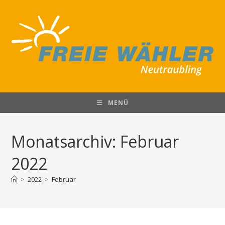
Zum
Inhalt
springen
MENÜ
Monatsarchiv: Februar
2022
>
2022
>
Februar