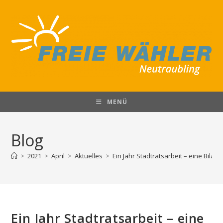
Zum
Inhalt
springen
MENÜ
Blog
>
2021
>
April
>
Aktuelles
>
Ein Jahr Stadtratsarbeit – eine Bilanz
Ein Jahr Stadtratsarbeit – eine