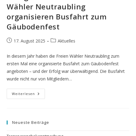
Wähler Neutraubling
organisieren Busfahrt zum
Gäubodenfest
Beitrag
Beitrags-
17. August 2025
Aktuelles
veröffentlicht:
Kategorie:
In diesem Jahr haben die Freien Wähler Neutraubling zum
ersten Mal eine organisierte Busfahrt zum Gäubodenfest
angeboten – und der Erfolg war überwältigend. Die Busfahrt
wurde nicht nur von Mitgliedern…
Erfolgreiche
Weiterlesen
Premiere:
Freie
Wähler
Neutraubling
Organisieren
Busfahrt
Neueste Beiträge
Zum
Gäubodenfest
Transparenzbekanntmachung