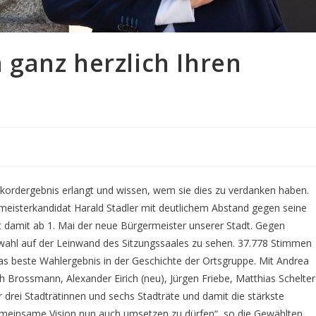
ganz herzlich Ihren
rdergebnis erlangt und wissen, wem sie dies zu verdanken haben.
meisterkandidat Harald Stadler mit deutlichem Abstand gegen seine
t damit ab 1. Mai der neue Bürgermeister unserer Stadt. Gegen
wahl auf der Leinwand des Sitzungssaales zu sehen. 37.778 Stimmen
s beste Wahlergebnis in der Geschichte der Ortsgruppe. Mit Andrea
ch Brossmann, Alexander Eirich (neu), Jürgen Friebe, Matthias Schelter
r drei Stadträtinnen und sechs Stadträte und damit die stärkste
 gemeinsame Vision nun auch umsetzen zu dürfen“, so die Gewählten.