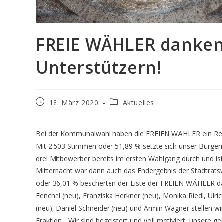
FREIE WÄHLER danken 
Unterstützern!
Beitrag
Beitrags-
18. März 2020
Aktuelles
veröffentlicht:
Kategorie:
Bei der Kommunalwahl haben die FREIEN WÄHLER ein Reko
Mit 2.503 Stimmen oder 51,89 % setzte sich unser Bürger
drei Mitbewerber bereits im ersten Wahlgang durch und is
Mitternacht war dann auch das Endergebnis der Stadtrats
oder 36,01 % bescherten der Liste der FREIEN WÄHLER da
Fenchel (neu), Franziska Herkner (neu), Monika Riedl, Ulri
(neu), Daniel Schneider (neu) und Armin Wagner stellen wi
Fraktion. „Wir sind begeistert und voll motiviert, unsere