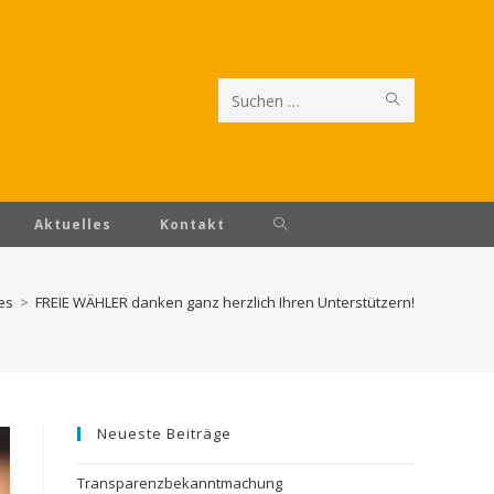
SUCHE
Diese
STARTEN
Website
durchsuchen
Website-
Aktuelles
Kontakt
Suche
es
>
FREIE WÄHLER danken ganz herzlich Ihren Unterstützern!
umschalten
Neueste Beiträge
Transparenzbekanntmachung