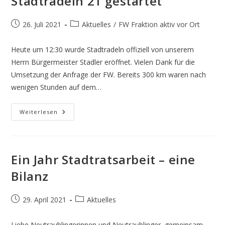
Stadtradeln 21 gestartet
Beitrag
Beitrags-
26. Juli 2021
Aktuelles
/
FW Fraktion aktiv vor Ort
veröffentlicht:
Kategorie:
Heute um 12:30 wurde Stadtradeln offiziell von unserem
Herrn Bürgermeister Stadler eröffnet. Vielen Dank für die
Umsetzung der Anfrage der FW. Bereits 300 km waren nach
wenigen Stunden auf dem…
Stadtradeln
Weiterlesen
21
Gestartet
Ein Jahr Stadtratsarbeit – eine
Bilanz
Beitrag
Beitrags-
29. April 2021
Aktuelles
veröffentlicht:
Kategorie:
Liebe Neutraublingerinnen und Neutraublinger, gemeinsam