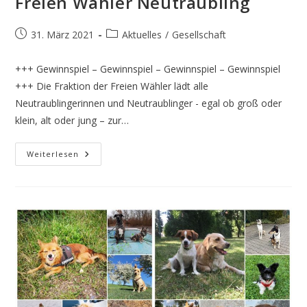
Freien Wähler Neutraubling
Beitrag
Beitrags-
31. März 2021
Aktuelles
/
Gesellschaft
veröffentlicht:
Kategorie:
+++ Gewinnspiel – Gewinnspiel – Gewinnspiel – Gewinnspiel
+++ Die Fraktion der Freien Wähler lädt alle
Neutraublingerinnen und Neutraublinger - egal ob groß oder
klein, alt oder jung – zur…
Osterhasen-
Weiterlesen
Versteckspiel
Der
Freien
Wähler
Neutraubling