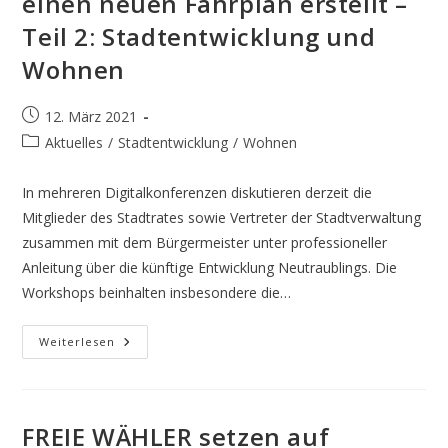
einen neuen Fahrplan erstellt –
Teil 2: Stadtentwicklung und
Wohnen
Beitrag
12. März 2021
veröffentlicht:
Beitrags-
Aktuelles
/
Stadtentwicklung
/
Wohnen
Kategorie:
In mehreren Digitalkonferenzen diskutieren derzeit die
Mitglieder des Stadtrates sowie Vertreter der Stadtverwaltung
zusammen mit dem Bürgermeister unter professioneller
Anleitung über die künftige Entwicklung Neutraublings. Die
Workshops beinhalten insbesondere die…
ISEK
Weiterlesen
–
Oder
Wie
Sich
Eine
Stadt
FREIE WÄHLER setzen auf
Einen