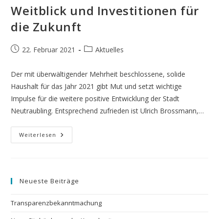
Neuen
Weitblick und Investitionen für
Fahrplan
Erstellt
die Zukunft
–
Teil
2:
Stadtentwicklung
Beitrag
Beitrags-
22. Februar 2021
Aktuelles
Und
Wohnen
veröffentlicht:
Kategorie:
Der mit überwältigender Mehrheit beschlossene, solide
Haushalt für das Jahr 2021 gibt Mut und setzt wichtige
Impulse für die weitere positive Entwicklung der Stadt
Neutraubling. Entsprechend zufrieden ist Ulrich Brossmann,…
FREIE
Weiterlesen
WÄHLER
Setzen
Auf
Weitblick
Und
Investitionen
Neueste Beiträge
Für
Die
Zukunft
Transparenzbekanntmachung