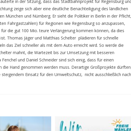
läuterte in der Sitzung, dass das Stadtbahnprojekt für Regensburg un
htung zeige sich aber eine deutliche Benachteiligung des ländlichen
nchen und Nürnberg. Er sieht die Politiker in Berlin in der Pflicht
erten Fahrgastzahlen) für Regionen wie Regensburg so anzupassen,
l für die gut 100 Mio. teure Verlängerung kommen können, da dies
t ist. Thomas Jäger und Matthias Schelter plädieren für schnelle
ln das Ziel schneller als mit dem Auto erreicht wird. So werde die
 Schelter mahnt, die Wartezeit bis zur Umsetzung mit besseren
enchel und Daniel Schneider sind sich einig, dass für einen
in die Hand genommen werden muss. Derartige Großprojekte dürften
se steigendem Einsatz für den Umweltschutz, nicht ausschließlich nac