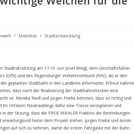
wichtige Weichen für die
mwelt
/
Mobilität
/
Stadtentwicklung
ten Stadtratssitzung am 17.10. von Josef Weigl, dem Geschäftsführer
hrs (GfN) und des Regensburger Verkehrsverbund (RVV), als er den
der geplanten Stadtbahn in den Landkreis informierte. Erfreut nahme
tnis, dass nach der Realisierung der Stadtbahnstrecken eine
ht ist. Monika Riedl und Jürgen Friebe betonen, dass es richtig und
und im Ortskern Neutraublings dafür eine Trasse einzuplanen und
te in der Sitzung, dass die FREIE WÄHLER Fraktion die Bestrebungen
 erwartungsvoll hinter dem Projekt stehen. Jürgen Friebe und Armin
gen auf sich zu nehmen, damit die ersten Fahrgäste mit der Bahn