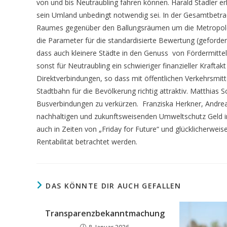
von und bis Neutraubling fahren können. Harald Stadler er
sein Umland unbedingt notwendig sei. In der Gesamtbetrac
Raumes gegenüber den Ballungsräumen um die Metropolen Mü
die Parameter für die standardisierte Bewertung (geford
dass auch kleinere Städte in den Genuss von Fördermitte
sonst für Neutraubling ein schwieriger finanzieller Kraftak
Direktverbindungen, so dass mit öffentlichen Verkehrsmitte
Stadtbahn für die Bevölkerung richtig attraktiv. Matthias
Busverbindungen zu verkürzen. Franziska Herkner, Andrea F
nachhaltigen und zukunftsweisenden Umweltschutz Geld 
auch in Zeiten von „Friday for Future“ und glücklicherwei
Rentabilität betrachtet werden.
DAS KÖNNTE DIR AUCH GEFALLEN
Transparenzbekanntmachung